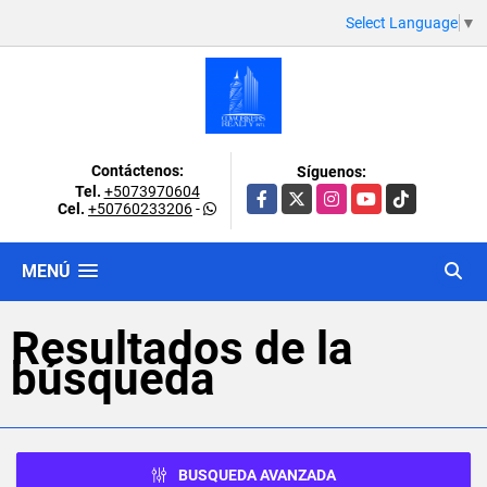
Select Language
▼
Contáctenos:
Síguenos:
Tel.
+5073970604
Facebook
X
Instagram
YouTube
TikTok
Cel.
+50760233206
-
MENÚ
Resultados de la
búsqueda
BUSQUEDA AVANZADA