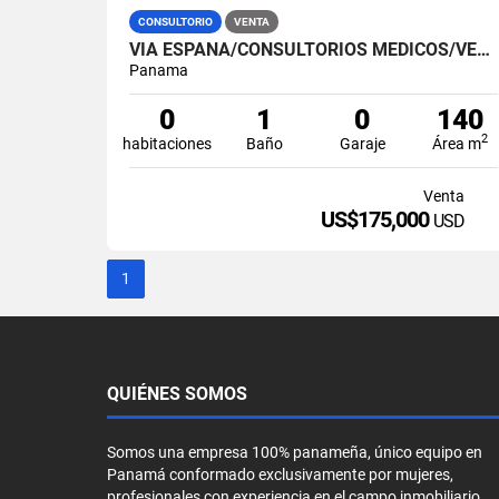
CONSULTORIO
VENTA
VIA ESPAÑA/CONSULTORIOS MEDICOS/VENTA
Panama
0
1
0
140
2
habitaciones
Baño
Garaje
Área m
Venta
US$175,000
USD
1
QUIÉNES SOMOS
Somos una empresa 100% panameña, único equipo en
Panamá conformado exclusivamente por mujeres,
profesionales con experiencia en el campo inmobiliario,