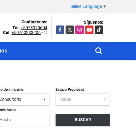
Select Language
▼
Contáctenos:
Síguenos:
Tel.
+5073970604
Facebook
X
Instagram
YouTube
TikTok
Cel.
+50760233206
-
NOS
po de inmueble:
Estado Propiedad:
Consultorio
Todos
ecio hasta:
BUSCAR