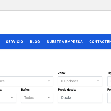
SERVICIO
BLOG
NUESTRA EMPRESA
CONTÁCTE
Zona:
Ti
nes
0 Opciones
s:
Baños:
Precio desde:
Pr
Todos