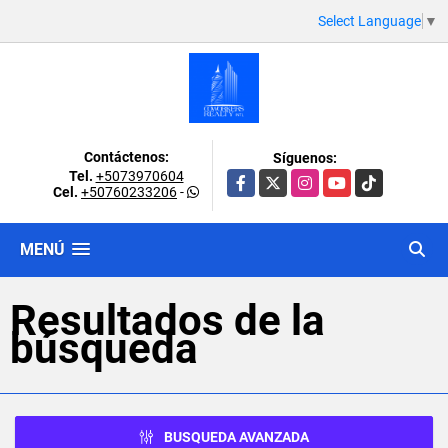
Select Language
▼
Contáctenos:
Síguenos:
Tel.
+5073970604
Facebook
X
Instagram
YouTube
TikTok
Cel.
+50760233206
-
MENÚ
Resultados de la
búsqueda
BUSQUEDA AVANZADA