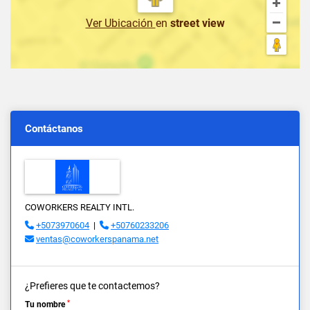
Ver Ubicación
en
street view
Contáctanos
COWORKERS REALTY INTL.
+5073970604
|
+50760233206
ventas@coworkerspanama.net
¿Prefieres que te contactemos?
*
Tu nombre