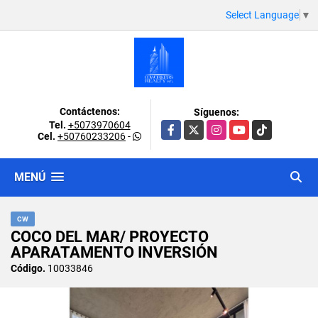
Select Language
▼
Contáctenos:
Síguenos:
Tel.
+5073970604
Facebook
X
Instagram
YouTube
TikTok
Cel.
+50760233206
-
MENÚ
CW
COCO DEL MAR/ PROYECTO
APARATAMENTO INVERSIÓN
Código.
10033846