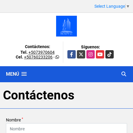
Select Language
▼
Contáctenos:
Síguenos:
Tel.
+5073970604
Facebook
X
Instagram
YouTube
TikTok
Cel.
+50760233206
-
MENÚ
Contáctenos
*
Nombre