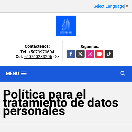
Select Language
▼
Contáctenos:
Síguenos:
Tel.
+5073970604
Facebook
X
Instagram
YouTube
TikTok
Cel.
+50760233206
-
MENÚ
Política para el
tratamiento de datos
personales