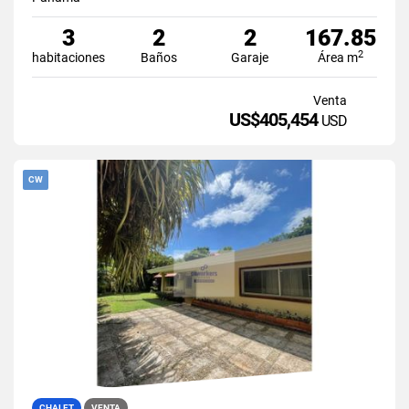
3
2
2
167.85
2
habitaciones
Baños
Garaje
Área m
Venta
US$405,454
USD
CW
CHALET
VENTA