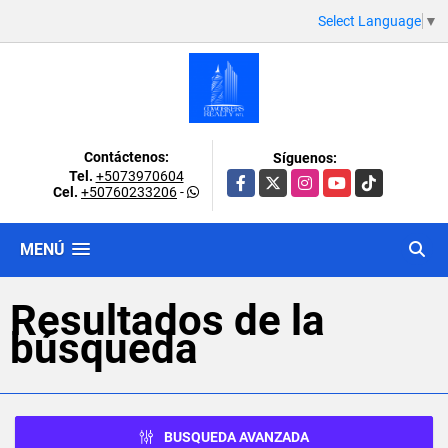
Select Language
▼
Contáctenos:
Síguenos:
Tel.
+5073970604
Facebook
X
Instagram
YouTube
TikTok
Cel.
+50760233206
-
MENÚ
Resultados de la
búsqueda
BUSQUEDA AVANZADA